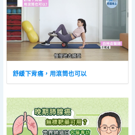
舒緩下背痛，用滾筒也可以