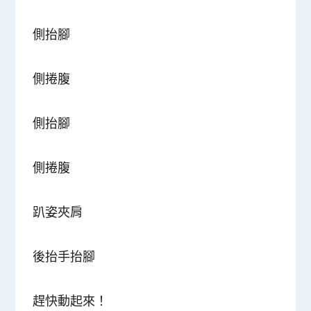
側抬腳
側捲腹
側抬腳
側捲腹
趴姿夾肩
後抬手抬腳
趕快動起來！