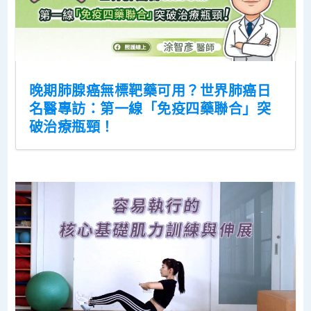
晚期肺腺癌無標靶藥可用？世界肺癌日
名醫專訪：第一線「免疫四藥聯合」突
破治療瓶頸！