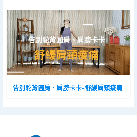
告別駝背圓肩、肩膀卡卡–舒緩肩頸痠痛