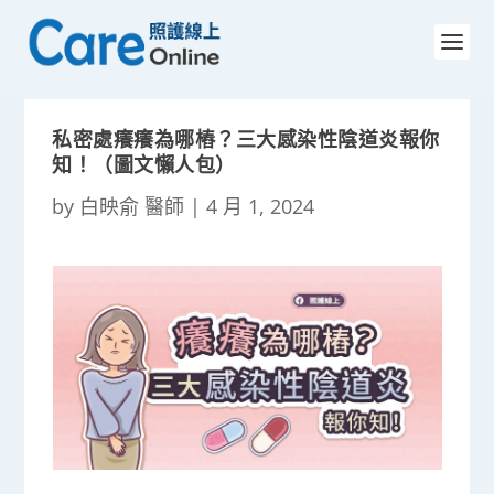
私密處癢癢為哪樁？三大感染性陰道炎報你
知！（圖文懶人包）
by
白映俞 醫師
|
4 月 1, 2024