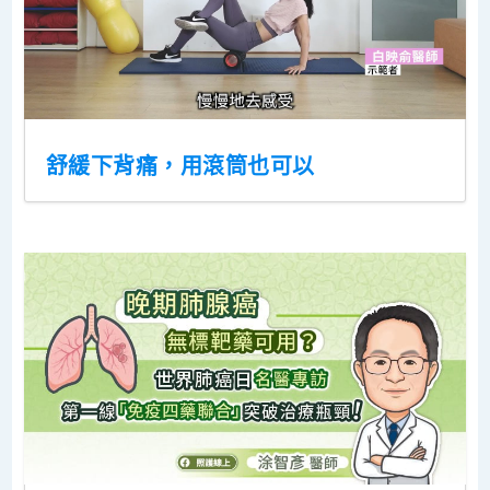
舒緩下背痛，用滾筒也可以