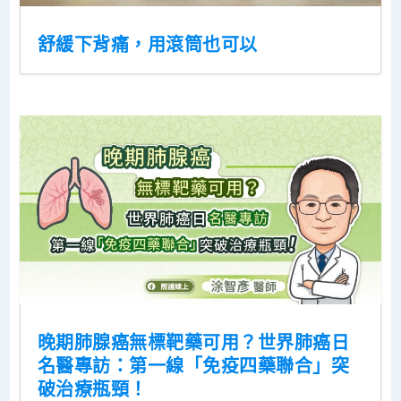
舒緩下背痛，用滾筒也可以
晚期肺腺癌無標靶藥可用？世界肺癌日
名醫專訪：第一線「免疫四藥聯合」突
破治療瓶頸！