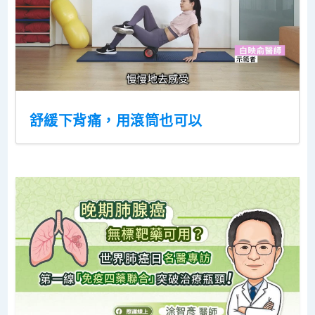
舒緩下背痛，用滾筒也可以