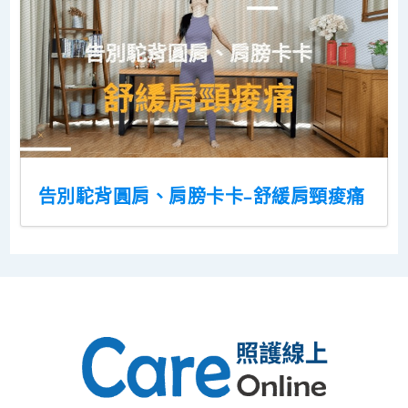
告別駝背圓肩、肩膀卡卡–舒緩肩頸痠痛