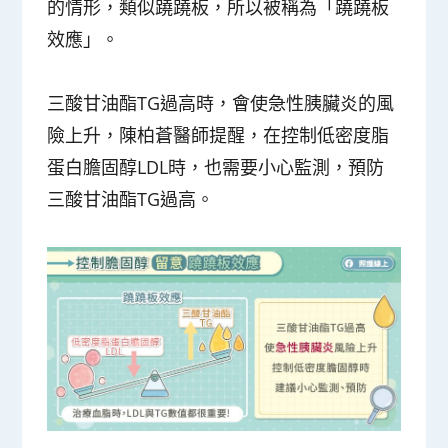
的情形，類似蹺蹺板，所以被稱為「蹺蹺板
效應」。
三酸甘油酯TG過高時，會使急性胰臟炎的風
險上升，陳柏蒼醫師提醒，在控制低密度脂
蛋白膽固醇LDL時，也需要小心監測，預防
三酸甘油酯TG過高。