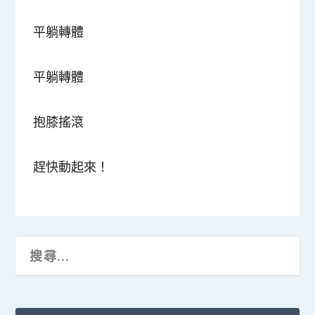
平躺轉體
平躺轉體
抱膝搖滾
趕快動起來！