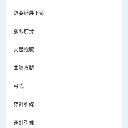
趴姿延展下背
腳跟前滑
交替抱膝
曲膝直腿
弓式
穿針引線
穿針引線