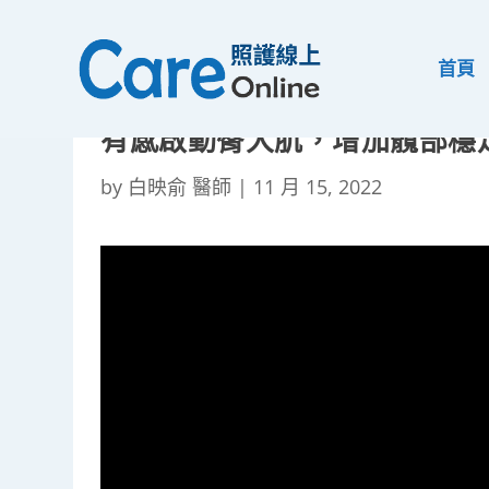
首頁
有感啟動臀大肌，增加髖部穩
by
白映俞 醫師
|
11 月 15, 2022