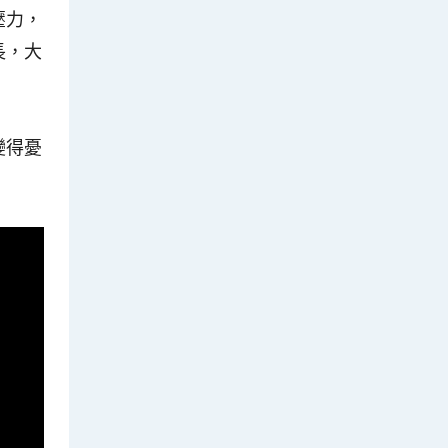
壓力，
長，大
變得憂