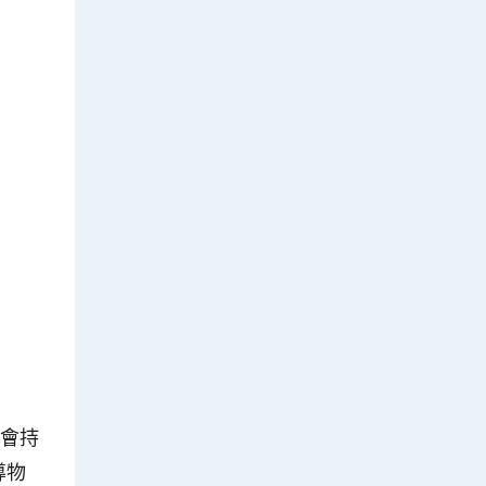
仍會持
導物