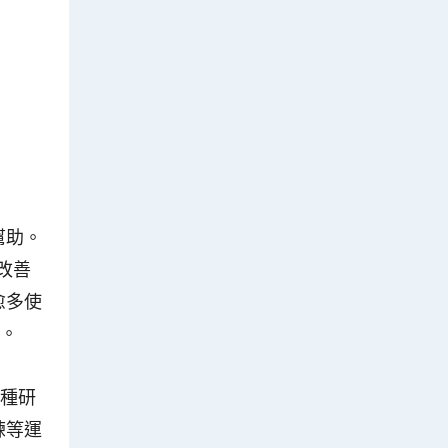
幫助。
改善
愈多使
壞。
各種研
練等運