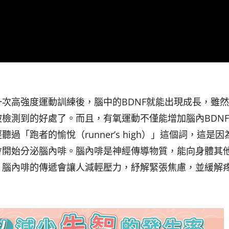
次高強度運動訓練後，腦中的BDNF就能出現成長，雖
檢測到的好處了。而且，有氧運動不僅能增加腦內BDN
「跑者的愉悅（runner’s high）」這個詞，這是因
會開始分泌腦內啡。腦內啡是神經傳導物質，能向身體其
，腦內啡的傳遞會讓人減輕壓力，紓解緊張焦慮，並緩解