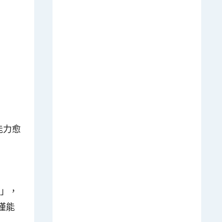
能力愈
）」，
僅能