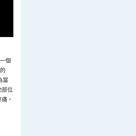
然一個
F的
為當
他部位
疼痛，