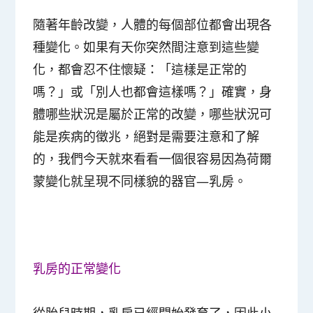
隨著年齡改變，人體的每個部位都會出現各
種變化。如果有天你突然間注意到這些變
化，都會忍不住懷疑：「這樣是正常的
嗎？」或「別人也都會這樣嗎？」確實，身
體哪些狀況是屬於正常的改變，哪些狀況可
能是疾病的徵兆，絕對是需要注意和了解
的，我們今天就來看看一個很容易因為荷爾
蒙變化就呈現不同樣貌的器官—乳房。
乳房的正常變化
從胎兒時期，乳房已經開始發育了，因此小