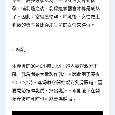
罩杯。許多專家認為，一位女性要等到懷
孕、哺乳過之後，乳房這個器官才算是成熟
了。因此，當經歷懷孕、哺乳後，女性罹患
乳癌的機率會比從未生育的女性來得低。
○ 哺乳
生產後的30-40小時之間，體內黃體激素下
降，乳房開始大量製作乳汁。因此到了產後
50-72小時，產婦就會開始感到乳房脹痛，需
要開始按摩乳房、擠出乳汁。
兩側腋下在開
始產後哺乳時也可能更為腫脹。