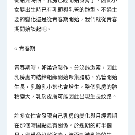
女嬰出生時已有乳頭與乳管的雛型。不過主
要的變化還是從青春期開始，我們就從青春
期開始談起吧。
○ 青春期
青春期時，卵巢會製作、分泌雌激素，因此
乳房處的結締組織開始聚集脂肪，乳管開始
生長，乳腺乳小葉也會增生，整個乳房的體
積變大，乳房皮膚可能因此出現生長紋路。
許多女性會發現自己乳房的變化與月經週期
在那個時間點最有關係。於週期的前半個
月，卵巢分泌雌激素，進而刺激乳管的生