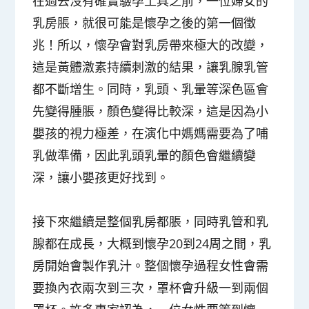
在過去沒有確實驗孕工具之前，一位婦女的
乳房脹，就很可能是懷孕之後的第一個徵
兆！所以，懷孕會對乳房帶來極大的改變，
這是黃體激素持續刺激的結果，讓乳腺乳管
都不斷增生。同時，乳頭、乳暈等深色區會
先變得腫脹，顏色變得比較深，這是因為小
嬰孩的視力極差，在演化中媽媽需要為了哺
乳做準備，因此乳頭乳暈的顏色會繼續變
深，讓小嬰孩更好找到。
接下來繼續是整個乳房都脹，同時乳管和乳
腺都在成長，大概到懷孕20到24周之間，乳
房開始會製作乳汁。整個懷孕過程女性會需
要換內衣兩次到三次，罩杯會升級一到兩個