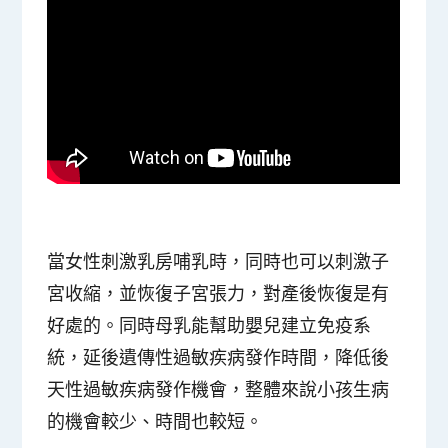
當女性刺激乳房哺乳時，同時也可以刺激子
宮收縮，並恢復子宮張力，對產後恢復是有
好處的。同時母乳能幫助嬰兒建立免疫系
統，延後遺傳性過敏疾病發作時間，降低後
天性過敏疾病發作機會，整體來說小孩生病
的機會較少、時間也較短。