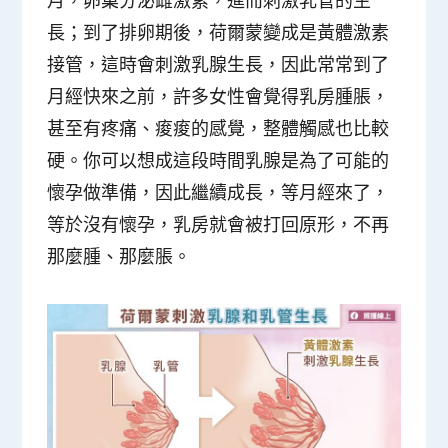
長；到了排卵期後，荷爾蒙變成是黃體激素
接管，這時會刺激乳腺生長，因此常常到了
月經快來之前，許多女性會覺得乳房腫脹，
甚至有疼痛、痠痠的感覺，整體觸感也比較
硬。你可以想成這段時間乳腺是為了可能的
懷孕做準備，因此繼續成長，等月經來了，
等於沒有懷孕，乳房就會被打回原形，不再
那麼腫、那麼脹。