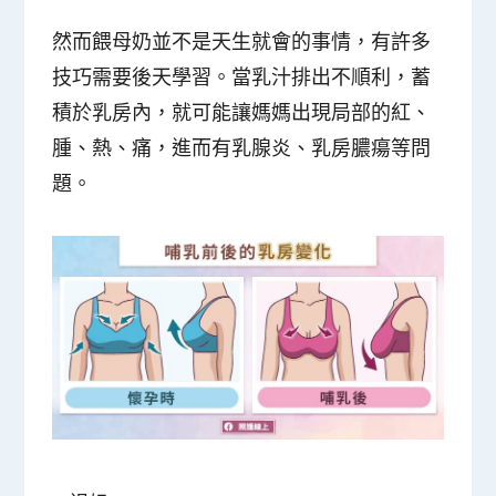
然而餵母奶並不是天生就會的事情，有許多
技巧需要後天學習。當乳汁排出不順利，蓄
積於乳房內，就可能讓媽媽出現局部的紅、
腫、熱、痛，進而有乳腺炎、乳房膿瘍等問
題。