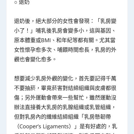
○ 退奶
退奶後，絕大部分的女性會發現：「乳房變
小了！」哺乳後乳房會變多小，這與基因、
原本體重或BMI、和年紀等都有關。尤其當
女性懷孕愈多次、哺餵時間愈長，乳房的外
觀也會變化愈多。
想要減少乳房外觀的變化，首先要記得千萬
不要抽菸，畢竟菸害對結締組織與皮膚都很
傷；另外運動會帶來一些幫忙，雖然運動沒
辦法直接養大乳房的乳腺組織或乳管組織，
但對乳房內的纖維結締組織「乳房懸韌帶
（Cooper’s Ligaments）」是有好處的，乳