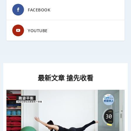
FACEBOOK
YOUTUBE
最新文章 搶先收看