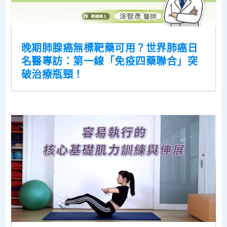
晚期肺腺癌無標靶藥可用？世界肺癌日
名醫專訪：第一線「免疫四藥聯合」突
破治療瓶頸！