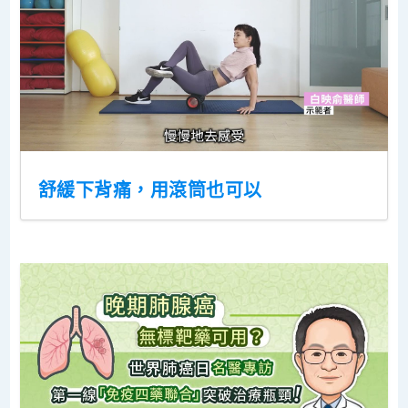
舒緩下背痛，用滾筒也可以