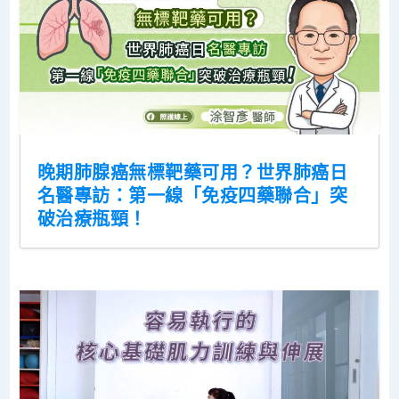
晚期肺腺癌無標靶藥可用？世界肺癌日
名醫專訪：第一線「免疫四藥聯合」突
破治療瓶頸！