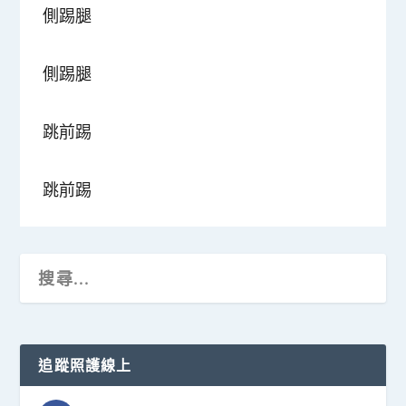
側踢腿
側踢腿
跳前踢
跳前踢
追蹤照護線上