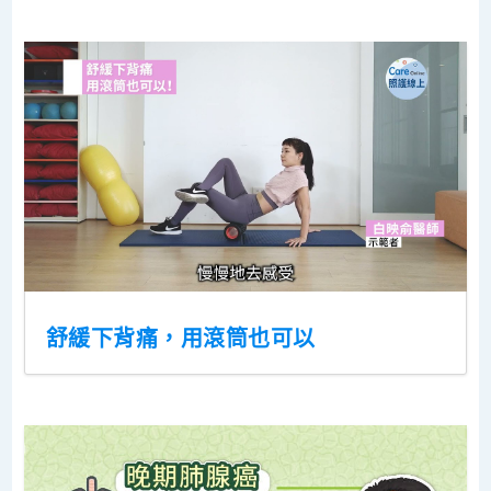
舒緩下背痛，用滾筒也可以