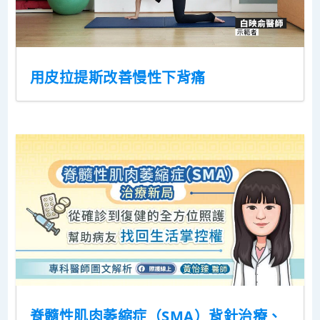
用皮拉提斯改善慢性下背痛
脊髓性肌肉萎縮症（SMA）背針治療、