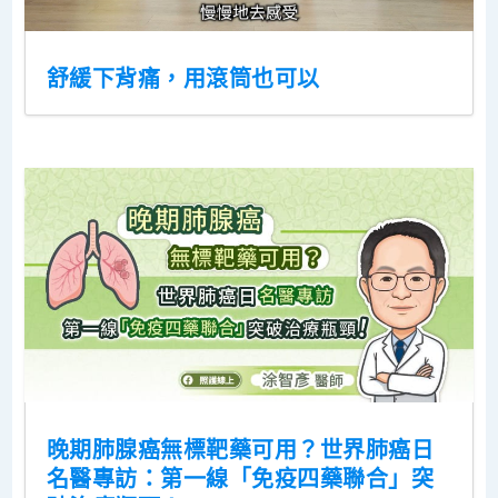
舒緩下背痛，用滾筒也可以
晚期肺腺癌無標靶藥可用？世界肺癌日
名醫專訪：第一線「免疫四藥聯合」突