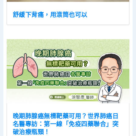
舒緩下背痛，用滾筒也可以
晚期肺腺癌無標靶藥可用？世界肺癌日
名醫專訪：第一線「免疫四藥聯合」突
破治療瓶頸！