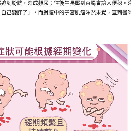
壓迫到膀胱，造成頻尿；往後生長壓到直腸會讓人便秘。
「自己變胖了」，而對腹中的子宮肌瘤渾然未覺，直到醫