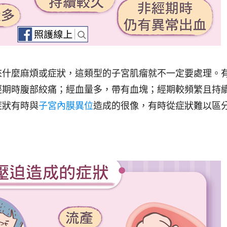
來什麼麻煩或症狀，這類型的子宮肌瘤就不一定要處理。
經期時腹部絞痛；經血量多，帶有血塊；經期較頻繁且持
症狀有時與
子宮內膜異位
造成的很像，有時從症狀難以區