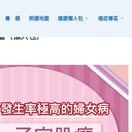
專 題
照護地圖
健康懶人包
癌症專區
肌瘤（懶人包）