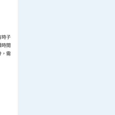
有時子
續時間
分，需