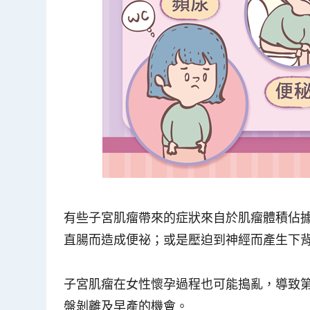
有些子宮肌瘤帶來的症狀來自於肌瘤體積佔
直腸而造成便祕；或是壓迫到神經而產生下
子宮肌瘤在女性懷孕過程也可能搗亂，導致
盤剝離及早產的機會。