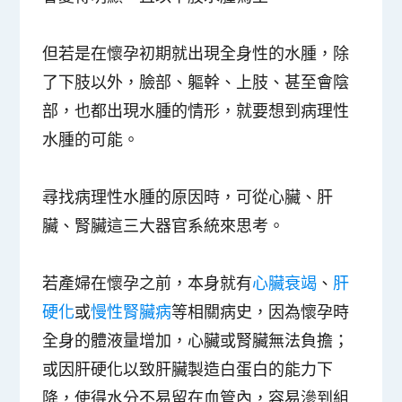
但若是在
懷孕初期就出現全身性的水腫，除
了下肢以外，臉部、軀幹、上肢、甚至會陰
部，也都出現水腫的情形，就要想到病理性
水腫的可能
。
尋找病理性水腫的原因時，可從
心臟、肝
臟、腎臟
這三大器官系統來思考。
若產婦在懷孕之前，本身就有
心臟衰竭
、
肝
硬化
或
慢性腎臟病
等相關病史，因為懷孕時
全身的體液量增加，心臟或腎臟無法負擔；
或因肝硬化以致肝臟製造白蛋白的能力下
降，使得水分不易留在血管內，容易滲到組