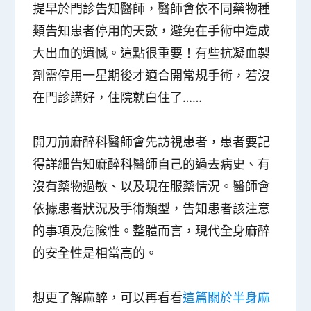
提早於門診告知醫師
，醫師會依不同藥物種
類告知患者停用的天數，避免在手術中造成
大出血的遺憾。這點很重要！有些抗凝血製
劑需停用一星期後才適合開常規手術，若沒
在門診講好，住院就白住了……
開刀前麻醉科醫師會先訪視患者，患者要記
得詳細告知麻醉科醫師自己的
過去病史
、有
沒有
藥物過敏
、以及現在
服藥情況
。醫師會
依據患者狀況及手術類型，告知患者該注意
的事項及危險性。整體而言，現代全身麻醉
的安全性是相當高的。
想更了解麻醉，可以再看看
這篇關於半身麻