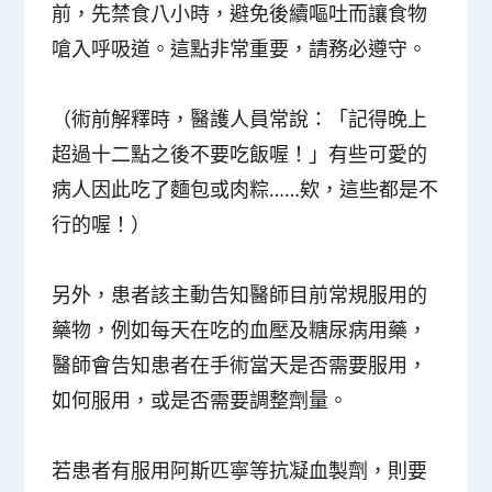
前，先
禁食
八小時，
避免後續嘔吐
而讓食物
嗆入呼吸道。這點非常重要，請務必遵守。
（術前解釋時，醫護人員常說：「記得晚上
超過十二點之後不要吃飯喔！」有些可愛的
病人因此吃了麵包或肉粽……欸，這些都是不
行的喔！）
另外，患者該主動告知醫師目前
常規服用的
藥物
，例如每天在吃的血壓及糖尿病用藥，
醫師會告知患者在手術當天是否需要服用，
如何服用，或是否需要調整劑量。
若
患者有服用阿斯匹寧等抗凝血製劑，則要