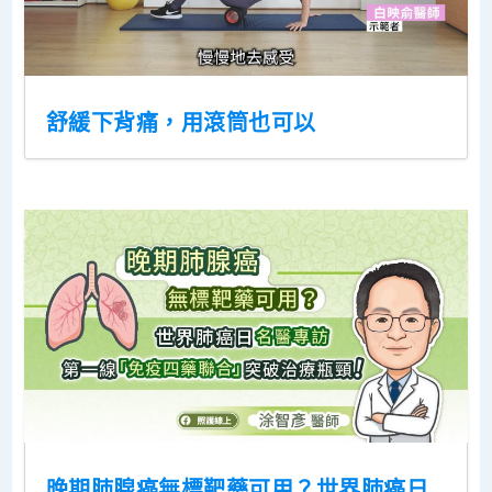
舒緩下背痛，用滾筒也可以
晚期肺腺癌無標靶藥可用？世界肺癌日