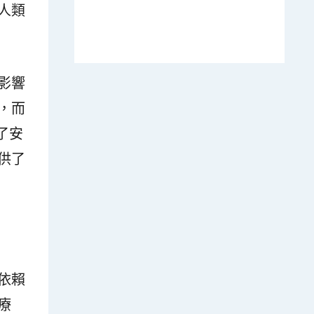
人類
影響
，而
了安
供了
依賴
療