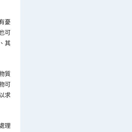
有憂
也可
、其
物質
物可
以求
處理