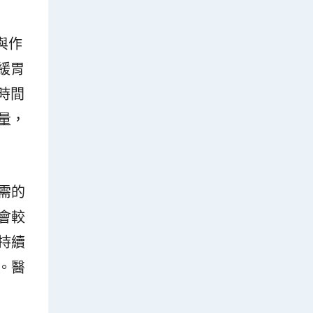
與作
緩胃
時間
量，
需的
會較
持續
。醫