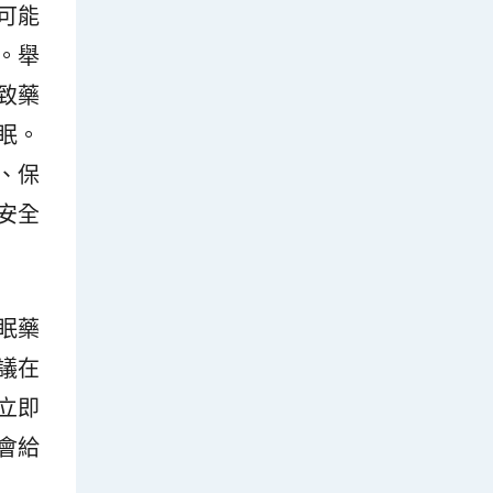
可能
。舉
致藥
眠。
、保
安全
眠藥
議在
立即
會給