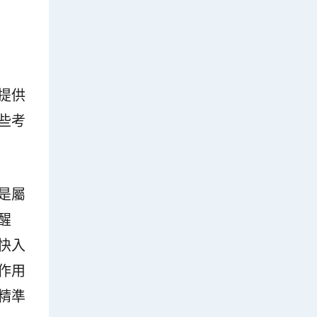
提供
些考
是屬
醒
快入
作用
精準