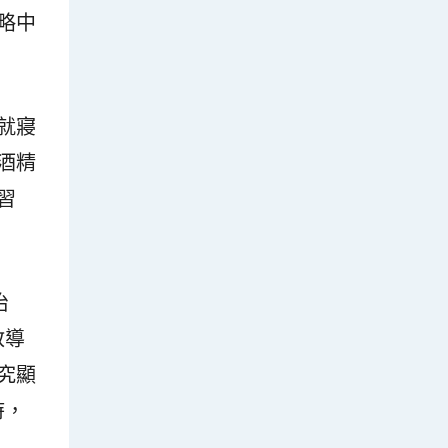
略中
就寢
酒精
習
治
教導
究顯
時，