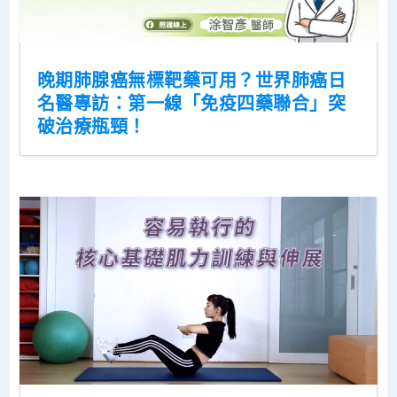
晚期肺腺癌無標靶藥可用？世界肺癌日
名醫專訪：第一線「免疫四藥聯合」突
破治療瓶頸！