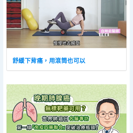
舒緩下背痛，用滾筒也可以