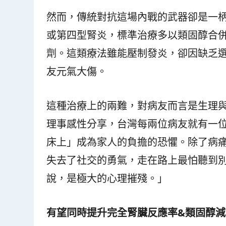
然而，傳統對抗這場內戰的武器卻是一
或第四型腎炎，標準治療多以類固醇合
劑。這類療法雖能壓制發炎，卻因缺乏
友元氣大傷。
這種治療上的兩難，對病友而言是生理
理事感性分享，台灣每兩位病友就有一
床上」成為家人的負擔的恐懼。除了病
失去了社交的勇氣，走在路上最怕聽到
說，是極大的心理摧殘。」
有望同時提升完全腎臟反應率
&
類固醇減