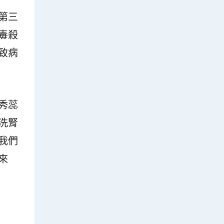
第三
毒殺
致病
秀蕊
洗腎
我們
來