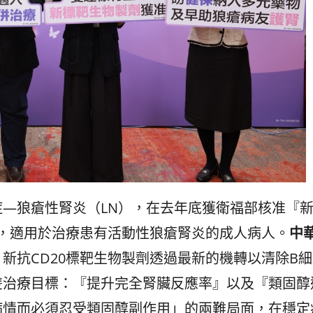
—狼瘡性腎炎（LN），在去年底獲衛福部核准『
用，適用於治療患有活動性狼瘡腎炎的成人病人。
中
，新抗CD20標靶生物製劑透過最新的機轉以清除B
雙治療目標：『提升完全腎臟反應率』以及『類固醇
病情而必須忍受類固醇副作用」的兩難局面，在穩定