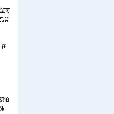
有望可
品質
，在
藥怕
純