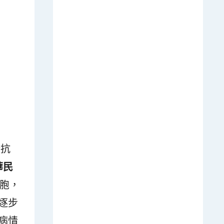
新抗
華民
細胞，
逐步
病情