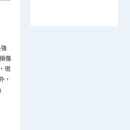
長強
損傷
，現
外，
」