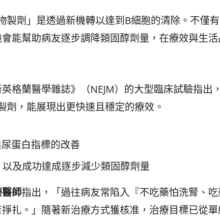
生物製劑」是透過新機轉以達到B細胞的清除。不僅
機會能幫助病友逐步調降類固醇劑量，在療效與生活
英格蘭醫學雜誌》（NEJM）的大型臨床試驗指出
物製劑，能展現出更快速且穩定的療效。
與尿蛋白指標的改善
」以及成功達成逐步減少類固醇劑量
臻醫師
指出，「過往病友常陷入『不吃藥怕洗腎、吃
苦掙扎。」隨著新治療方式獲核准，治療目標已從單