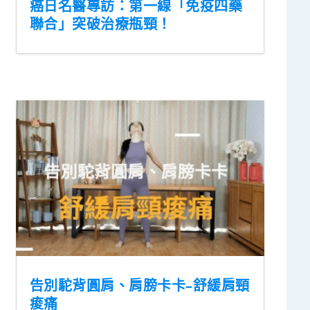
癌日名醫專訪：第一線「免疫四藥
聯合」突破治療瓶頸！
告別駝背圓肩、肩膀卡卡–舒緩肩頸
痠痛