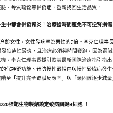
亮臉、骨質疏鬆等併發症，重新找回生活品質。
一生中都會併發腎炎！治療搶時間避免不可逆腎損傷
5歲育齡女性，女性發病率為男性的9倍。李克仁理事
併發狼瘡性腎炎，且治療必須與時間賽跑，因為腎臟
危機。李克仁理事長援引歐美最新國際治療指引指出
效的保護腎功能、預防慢性腎損傷與慢性腎臟病發生
進階至「提升完全腎臟反應率」與「類固醇逐步減量
D20
標靶生物製劑鎖定致病關鍵
B
細胞
！