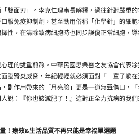
柄「雙面刃」。李克仁理事長解釋，過往針對嚴重的
併口服免疫抑制劑，甚至動用俗稱「化學針」的細胞
選擇性，在清除致病細胞時也同步誤傷正常細胞，導
與心理的雙重煎熬。中華民國思樂醫之友協會代表凃
位面臨腎炎威脅，年紀輕輕就必須面對「一輩子躺在
痛，副作用帶來的「月亮臉」更是一道無聲傷口，「
別人說：『你也該減肥了！』這對正全力抗病的我們
量！療效
&
生活品質不再只能是幸福單選題