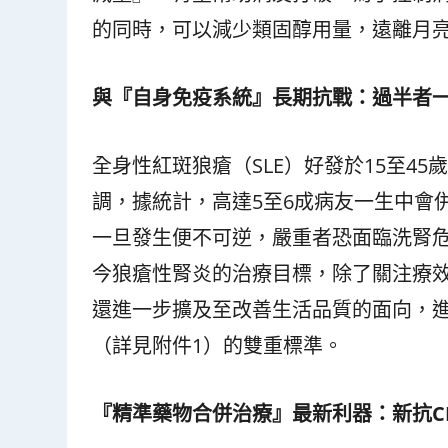
的同時，可以減少類固醇用量，遠離月
與『自身免疫系統』長期抗戰：過半者
全身性紅斑狼瘡（SLE）好發於15至4
調，據統計，高達5至6成病友一生中會
一旦發生便不可逆，嚴重者恐面臨洗腎
今狼瘡性腎炎的治療目標，除了關注療
還進一步擴及至改善生活品質的面向，
（詳見附件1）的雙重標準。
『精準藥物合併治療』最新利器：新抗
C