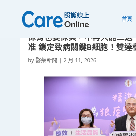
首頁
保腎也要保美，不再只能二選一
准 鎖定致病關鍵B細胞！雙
by
醫藥新聞
|
2 月 11, 2026