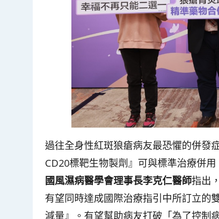
過往全身性紅斑狼瘡病友最恐懼的併發症
CD20標靶生物製劑』可與標準治療併
國風濕病醫學會理事長李克仁醫師
指出
有望同時達成國際治療指引中所訂立的
減量』。有望幫助病友打破「為了控制