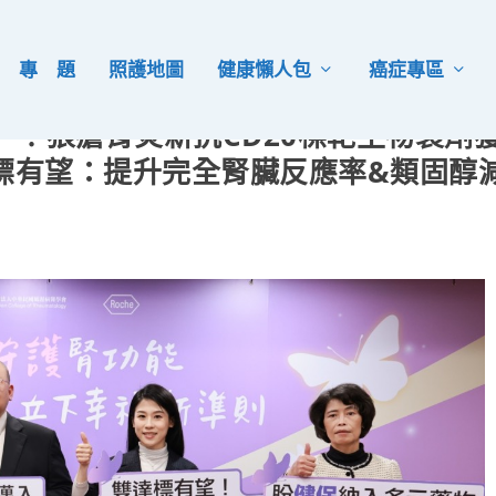
專 題
照護地圖
健康懶人包
癌症專區
！狼瘡腎炎新抗CD20標靶生物製劑
達標有望：提升完全腎臟反應率&類固醇