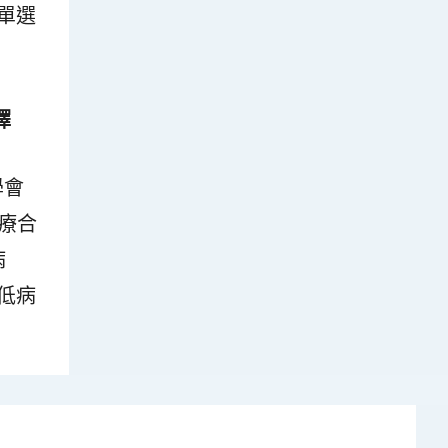
單選
擇
學會
療合
病
低病