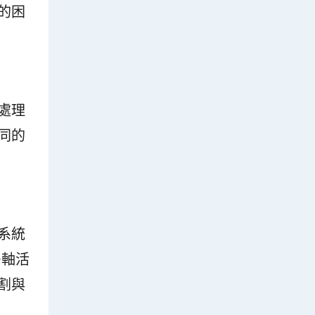
的困
處理
同的
系統
多軸活
割與