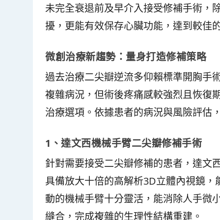
未完全衰退前及早介入接受修補手術，
擾，更能有效保存心臟功能，達到較佳
微創治療新趨勢：量身打造修補策略
過去治療二尖瓣逆流多仰賴標準開胸手
複雜病況，但術後疼痛感較強烈且恢復
治療選項。依據患者的病況與風險評估
1
、達文西機械手臂二尖瓣修補手術
針對需要接受二尖瓣修補的患者，達文
具備放大十倍的高解析3D立體內視鏡，
動的機械手臂十分靈活，能消除人手微
縫合，完成複雜的生理性結構重建。