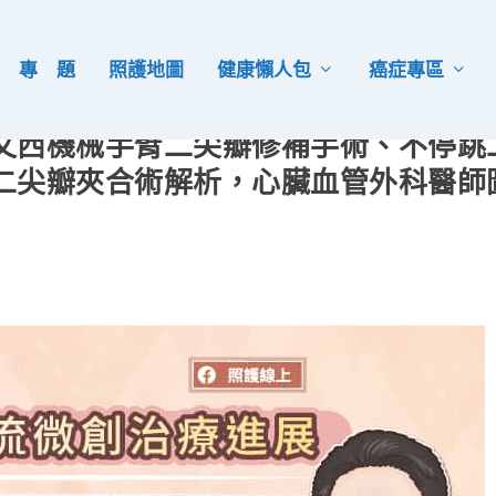
專 題
照護地圖
健康懶人包
癌症專區
文西機械手臂二尖瓣修補手術、不停跳
二尖瓣夾合術解析，心臟血管外科醫師