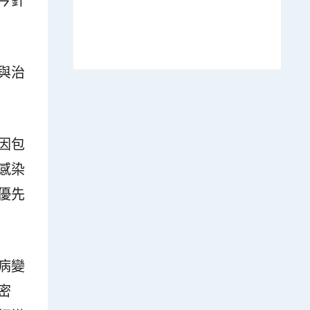
今針
與治
因包
感染
優先
病變
密