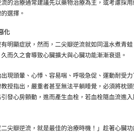
逆流的治療通常建議先以藥物治療為主，或考慮採用
線的選擇。
惡化
沒有明顯症狀，然而，二尖瓣逆流就如同溫水煮青蛙
，久而久之會導致心臟擴大與心臟功能漸漸衰退。
始出現頭暈、心悸、容易喘、呼吸急促、運動耐受力
緯教授指出，嚴重者甚至無法平躺睡覺，必須將枕頭
易引發心房顫動，進而產生血栓，若血栓隨血流進入
度二尖瓣逆流，就是最佳的治療時機！」趁著心臟功