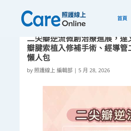
首頁
二尖瓣逆流微創治療進展，達
瓣腱索植入修補手術、經導管
懶人包
by
照護線上 編輯部
|
5 月 28, 2026