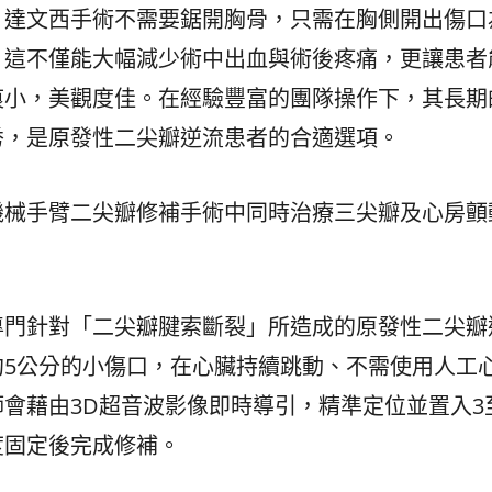
達文西手術不需要鋸開胸骨，只需在胸側開出傷口為
。這不僅能大幅減少術中出血與術後疼痛，更讓患者
痕小，美觀度佳。在經驗豐富的團隊操作下，其長期
秀，是原發性二尖瓣逆流患者的合適選項。
機械手臂二尖瓣修補手術中同時治療三尖瓣及心房顫
專門針對「二尖瓣腱索斷裂」所造成的原發性二尖瓣
約5公分的小傷口，在心臟持續跳動、不需使用人工
會藉由3D超音波影像即時導引，精準定位並置入3
度固定後完成修補。