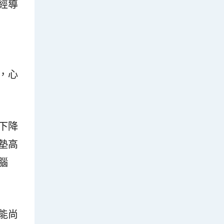
經導
，心
下降
墊高
腦
能尚