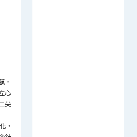
膜，
左心
二尖
惡化，