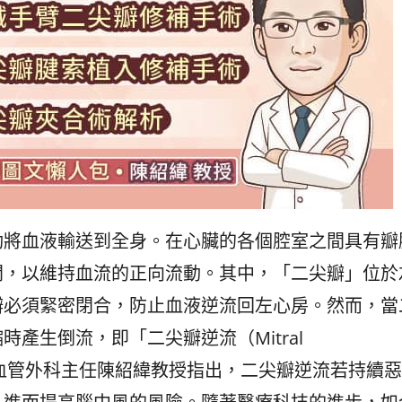
動將血液輸送到全身。在心臟的各個腔室之間具有瓣
閉，以維持血流的正向流動。其中，「二尖瓣」位於
瓣必須緊密閉合，防止血液逆流回左心房。然而，當
產生倒流，即「二尖瓣逆流（Mitral
醫院心臟血管外科主任陳紹緯教授指出，二尖瓣逆流若持續