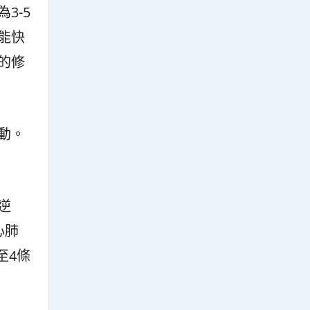
3-5
能快
的修
動。
逆
心肺
至4條