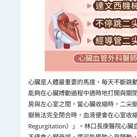
心臟是人體最重要的馬達，每天不斷跳
能夠在心臟搏動過程中適時地打開與關
房與左心室之間，當心臟收縮時，二尖
瓣無法完全閉合時，血液便會在心室收縮時
Regurgitation）」。林口長庚