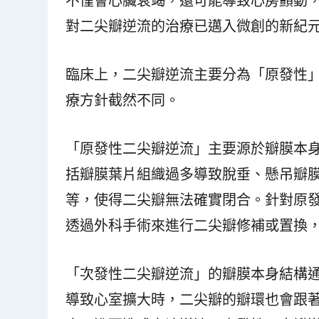
不僅會心臟衰竭，還可能導致心房顫動
對二尖瓣逆流的治療已邁入微創的新紀
臨床上，二尖瓣逆流主要分為「原發性
療方針截然不同。
「原發性二尖瓣逆流」主要源於瓣膜本
括瓣膜葉片組織過多導致脫垂、懸吊瓣
等，使得二尖瓣無法確實閉合。針對原
透過外科手術來進行二尖瓣修補或置換
「次發性二尖瓣逆流」的瓣膜本身結構
導致心室擴大時，二尖瓣的瓣環也會跟