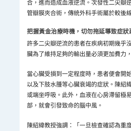
合，進而造成血液逆流。次發性二尖瓣
管瓣膜夾合術，傳統外科手術屬於較後
把握黃金治療時機，切勿拖延導致症狀
許多二尖瓣逆流的患者在疾病初期幾乎
臟為了維持足夠的輸出量必須更加費力
當心臟受損到一定程度時，患者便會開
以及下肢水腫等心臟衰竭的症狀。陳紹
或端坐呼吸。此外，血液在心房滯留極
部，就會引發致命的腦中風。
陳紹緯教授強調：「一旦檢查確認為重