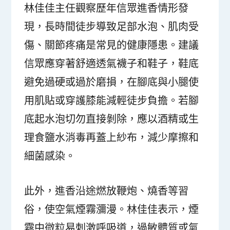
林佳佳主任觀察歷年信眾進香情形發
現，長時間徒步導致足部水泡、肌肉受
傷、關節疼痛是常見的健康隱患。建議
信眾應穿著舒適透氣襪子和鞋子，鞋底
避免過硬或過於磨損，在腳底與小腿使
用肌貼或穿護膝能減輕徒步負擔。若腳
底起水泡切勿直接剝除，應以酒精或生
理食鹽水消毒再蓋上紗布，減少摩擦和
細菌感染。
此外，進香沿途燃放鞭炮、燒香等習
俗，使空氣煙霧瀰漫。林佳佳表示，煙
霧中微粒易刺激呼吸道，過敏體質或氣