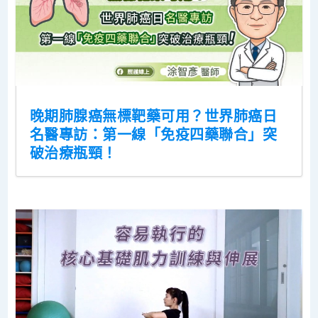
晚期肺腺癌無標靶藥可用？世界肺癌日
名醫專訪：第一線「免疫四藥聯合」突
破治療瓶頸！