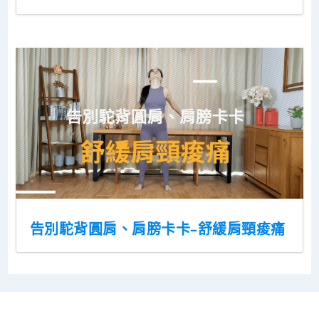
告別駝背圓肩、肩膀卡卡–舒緩肩頸痠痛