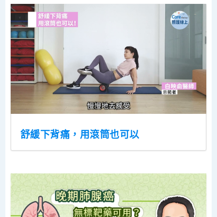
舒緩下背痛，用滾筒也可以