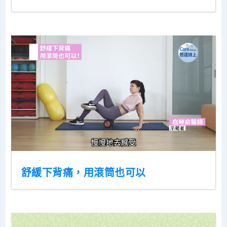
舒緩下背痛，用滾筒也可以