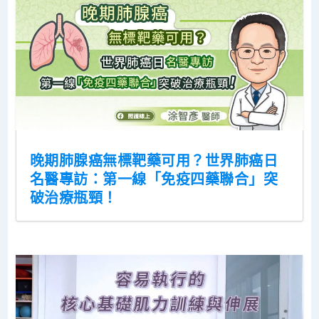
晚期肺腺癌無標靶藥可用？世界肺癌日
名醫專訪：第一線「免疫四藥聯合」突
破治療瓶頸！