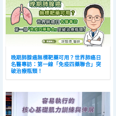
晚期肺腺癌無標靶藥可用？世界肺癌日
名醫專訪：第一線「免疫四藥聯合」突
破治療瓶頸！