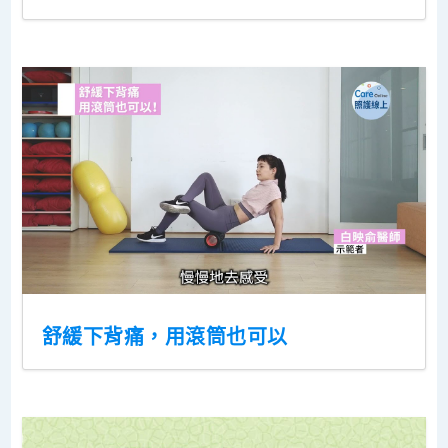
舒緩下背痛，用滾筒也可以