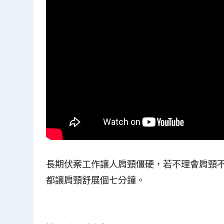
長期伏案工作讓人肩頸僵硬，若不理會肩頸
都讓肩頸舒展個七分鐘。