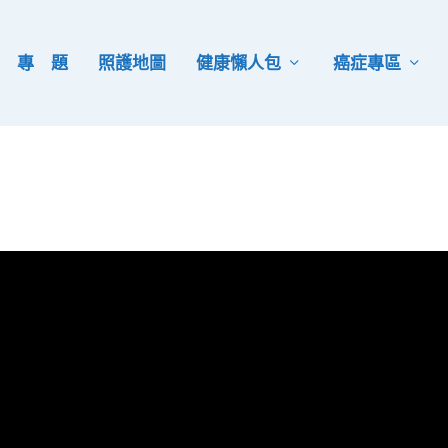
專 題
照護地圖
健康懶人包
癌症專區