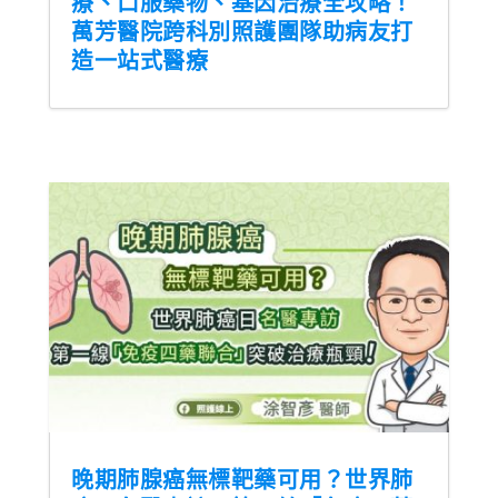
療、口服藥物、基因治療全攻略！
萬芳醫院跨科別照護團隊助病友打
造一站式醫療
晚期肺腺癌無標靶藥可用？世界肺