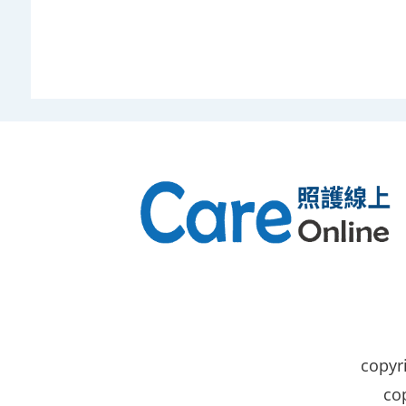
cop
co