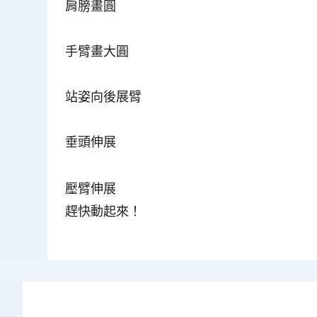
肩膀畫圓
手臂畫大圓
站姿向後展臂
垂頭伸展
壓臂伸展
趕快動起來！