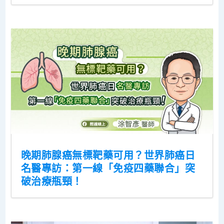
晚期肺腺癌無標靶藥可用？世界肺癌日
名醫專訪：第一線「免疫四藥聯合」突
破治療瓶頸！