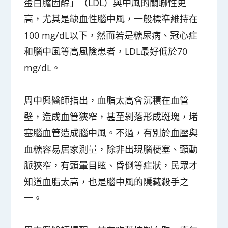
蛋白膽固醇」（LDL）與中風的關聯性更
高，尤其是缺血性腦中風，一般標準維持在
100 mg/dL以下，然而若是糖尿病、冠心症
和腦中風等高風險患者，LDL最好低於70
mg/dL。
周中興醫師指出，血脂太高會沉積在血管
壁，造成血管狹窄，甚至剝落形成斑塊，堵
塞腦血管造成腦中風。不過，有別於血壓與
血糖容易居家測量，除非出現腦梗塞、頸動
脈狹窄，有頭暈目眩、昏倒等症狀，民眾才
知道血脂太高，也是腦中風的隱藏殺手之
一。