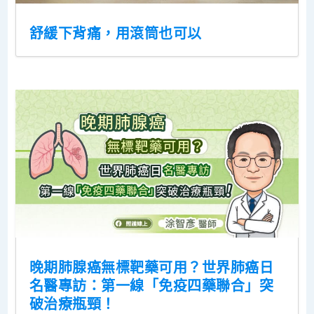
舒緩下背痛，用滾筒也可以
晚期肺腺癌無標靶藥可用？世界肺癌日
名醫專訪：第一線「免疫四藥聯合」突
破治療瓶頸！