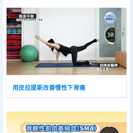
用皮拉提斯改善慢性下背痛