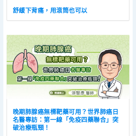
舒緩下背痛，用滾筒也可以
晚期肺腺癌無標靶藥可用？世界肺癌日
名醫專訪：第一線「免疫四藥聯合」突
破治療瓶頸！