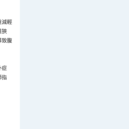
重減輕
道狹
導致腹
外症
師指