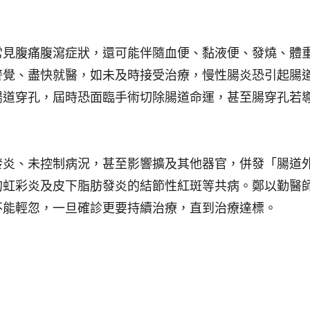
常見腹痛腹瀉症狀，還可能伴隨血便、黏液便、發燒、體
警覺、盡快就醫，如未及時接受治療，慢性腸炎恐引起腸
腸道穿孔，屆時恐面臨手術切除腸道命運，甚至腸穿孔若
發炎、未控制病況，甚至影響擴及其他器官，併發「腸道
的虹彩炎及皮下脂肪發炎的結節性紅斑等共病。鄭以勤醫
不能輕忽，一旦確診更要持續治療，直到治療達標。