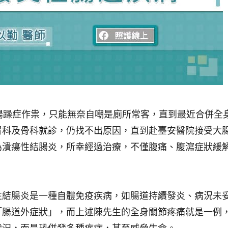
腸躁症作祟，只能無奈自嘲是廁所常客，直到最近合併全
胃科及骨科就診，仍找不出原因，直到赴臺安醫院接受大
為潰瘍性結腸炎，所幸經過治療，不僅腹痛、腹瀉症狀緩
性結腸炎是一種自體免疫疾病，如腸道持續發炎、病況未
「腸道外症狀」，而上述陳先生的全身關節疼痛就是一例