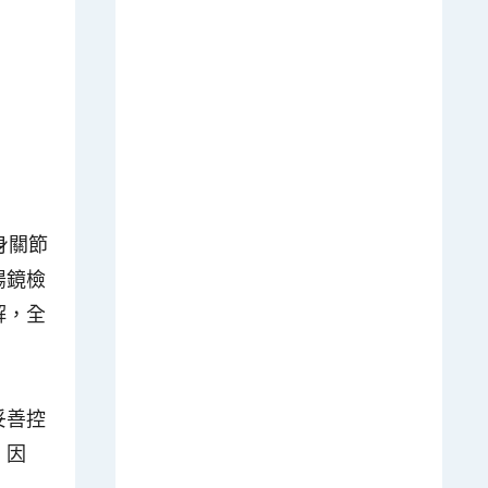
身關節
腸鏡檢
解，全
妥善控
，因