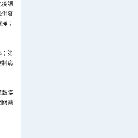
免疫調
恐併發
選擇；
率；第
控制病
道黏膜
相關藥