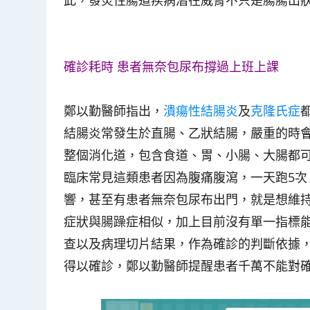
此，發炎性腸道疾病潛在威脅不只是腸腸出
確診耗時 患者無奈包尿布撐過上班上課
鄭以勤醫師指出，
潰瘍性結腸炎
及
克隆氏症
結腸炎常發生於直腸、乙狀結腸，嚴重的時
整個消化道，包含食道、胃、小腸、大腸都
臨床常見這類患者因為腹痛腹瀉，一天跑5次
響，甚至有患者無奈包尿布出門，就是想維
症狀與腸躁症相似，加上目前沒有單一指標
查以及病理切片結果，作為確診的判斷依據
得以確診，鄭以勤醫師提醒患者千萬不能對