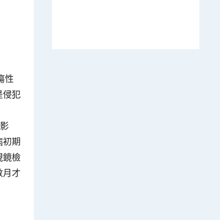
瘍性
是侵犯
受影
病初期
視鏡檢
數月才