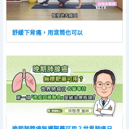
舒緩下背痛，用滾筒也可以
晚期肺腺癌無標靶藥可用？世界肺癌日