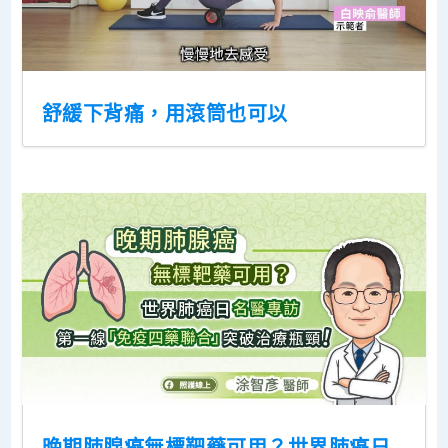
舒緩下背痛，用滾筒也可以
晚期肺腺癌無標靶藥可用？世界肺癌日