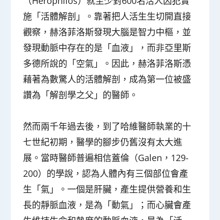
（Herophilos）就至少對600名活人囚犯實
施「活體解剖」。靠著把人活生生切開直接
觀察，赫洛菲洛斯發現大腦是智力中樞，並
發現動脈中存在的是「血液」，而非亞里斯
多德所說的「空氣」。因此，赫洛菲洛斯憑
藉著為數驚人的活體解剖，成為第一位被盛
讚為「解剖學之父」的醫師。
然而兩千年過去後，到了哈維醫師執業的十
七世紀初期，醫學的腳步仍舊沒有太大進
展。當時醫師普遍相信蓋倫（Galen，129-
200）的學說，認為人體內有三個部位會產
生「氣」。一個是肝臟，產生提供營養和生
長的靜脈血液，是為「動氣」；而心臟會產