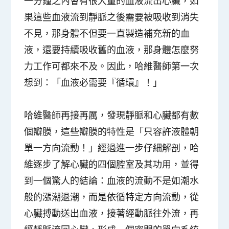
一分鐘之內會有很大量的血液流出心臟，如
果這些血液流到靜脈之後需要被吸收到消失
不見，那身體不但要一直製造補充新的血
液，還要持續吸收舊的血液，那身體怎麼努
力工作可都來不及。因此，哈維醫師第一次
想到：「
血液必需要『循環』！
」
哈維醫師再接再厲，發現靜脈和心臟都有數
個瓣膜，這些瓣膜的特性是「
只容許液體朝
單一方向流動！
」經過進一步仔細解剖，哈
維逐步了解心臟的四個腔室及其功用，並得
到一個驚人的結論：血液的流動不是如潮水
般的漲潮退潮，而是依循特定方向流動，從
心臟搏動送出血液，接著經動脈往外流，再