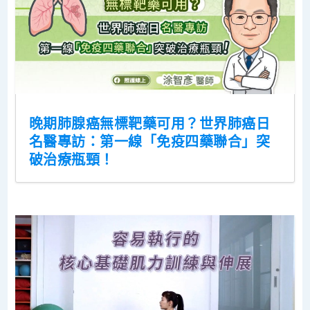
晚期肺腺癌無標靶藥可用？世界肺癌日
名醫專訪：第一線「免疫四藥聯合」突
破治療瓶頸！