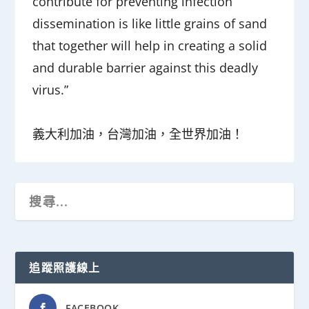
contribute for preventing infection
dissemination is like little grains of sand
that together will help in creating a solid
and durable barrier against this deadly
virus.”
義大利加油，台灣加油，全世界加油！
追蹤照護線上
FACEBOOK