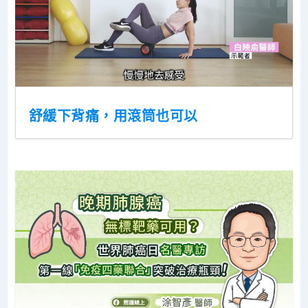
舒緩下背痛，用滾筒也可以