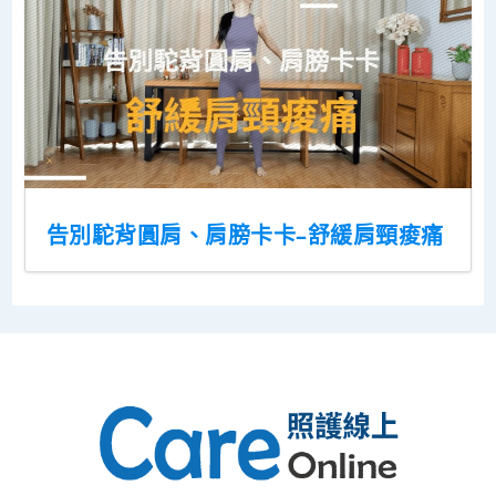
告別駝背圓肩、肩膀卡卡–舒緩肩頸痠痛