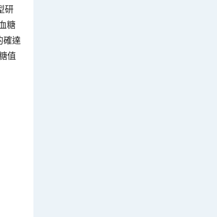
型研
強血糖
的確達
血糖值