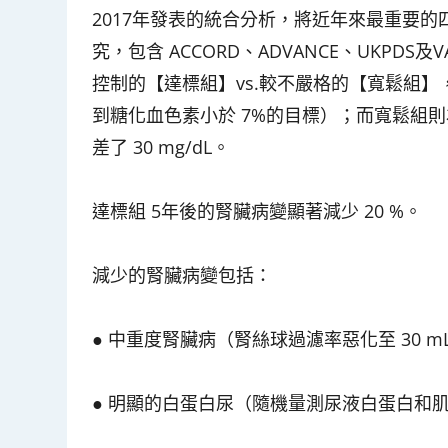
2017年發表的統合分析，將近年來最重要
究，包含 ACCORD、ADVANCE、UKP
控制的【達標組】vs.較不嚴格的【寬鬆組】
到糖化血色素小於 7%的目標）；而寬鬆組則為 7
差了 30 mg/dL。
達標組 5年後的腎臟病變顯著減少 20 %。
減少的腎臟病變包括：
● 中重度腎臟病（腎絲球過濾率惡化至 30 mL/mi
●
明顯的白蛋白尿（隨機量測尿液白蛋白和肌酸