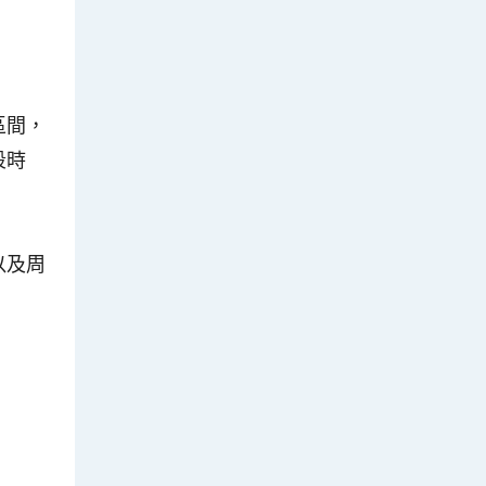
區間，
段時
以及周