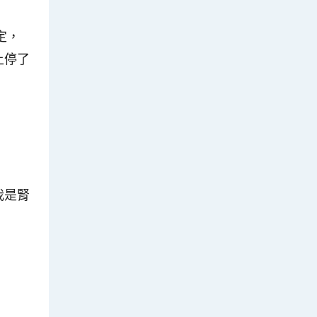
定，
上停了
我是腎