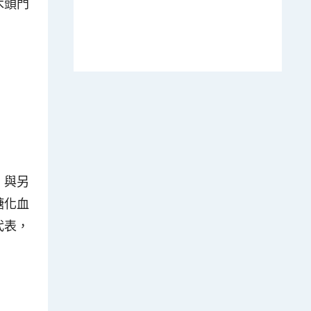
木頭門
。與另
糖化血
代表，