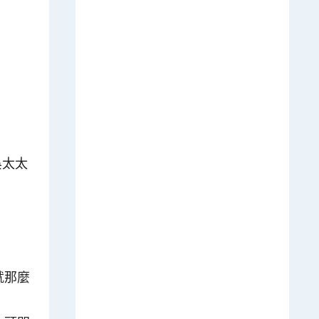
吳太太
就那麼