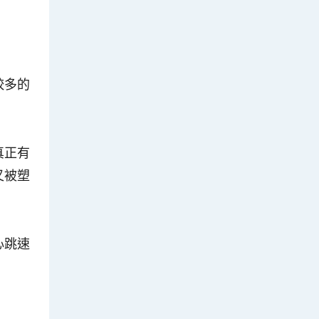
較多的
真正有
又被塑
心跳速