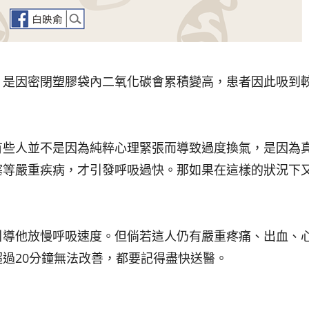
，是因密閉塑膠袋內二氧化碳會累積變高，患者因此吸到
有些人並不是因為純粹心理緊張而導致過度換氣，是因為
塞等嚴重疾病，才引發呼吸過快。那如果在這樣的狀況下
引導他放慢呼吸速度。但倘若這人仍有嚴重疼痛、出血、
過20分鐘無法改善，都要記得盡快送醫。