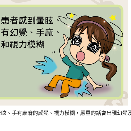
暈眩、手有麻麻的感覺、視力模糊，嚴重的話會出現幻覺