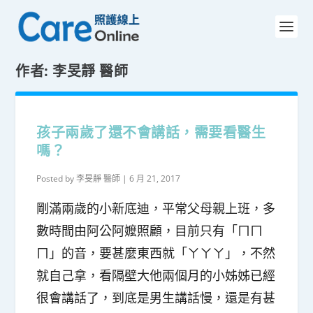
作者:
李旻靜 醫師
孩子兩歲了還不會講話，需要看醫生
嗎？
Posted by
李旻靜 醫師
|
6 月 21, 2017
剛滿兩歲的小新底迪，平常父母親上班，多
數時間由阿公阿嬤照顧，目前只有「ㄇㄇ
ㄇ」的音，要甚麼東西就「ㄚㄚㄚ」，不然
就自己拿，看隔壁大他兩個月的小姊姊已經
很會講話了，到底是男生講話慢，還是有甚