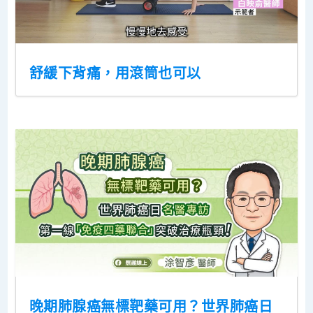
舒緩下背痛，用滾筒也可以
晚期肺腺癌無標靶藥可用？世界肺癌日