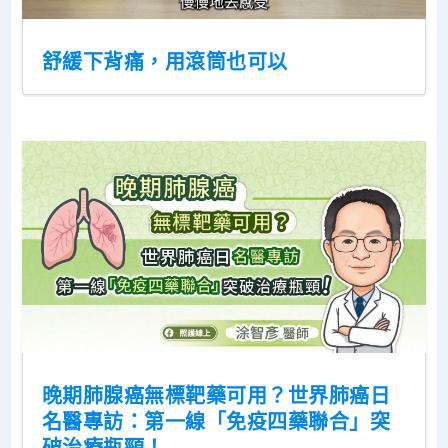
舒緩下背痛，用滾筒也可以
晚期肺腺癌無標靶藥可用？世界肺癌日
名醫專訪：第一線「免疫四藥聯合」突
破治療瓶頸！