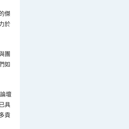
的傑
力於
與團
們如
科論壇
已具
多貢