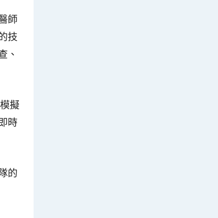
醫師
的技
查、
在模擬
即時
隊的