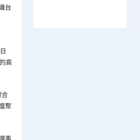
識台
自日
的高
際合
壇聚
理事