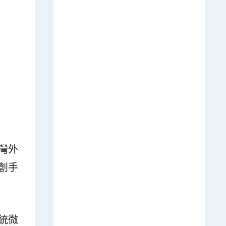
灣外
創手
統微