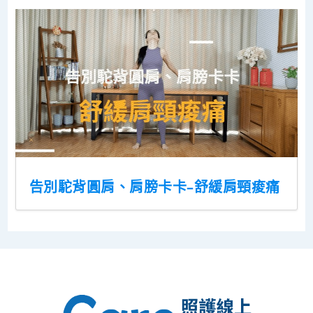
告別駝背圓肩、肩膀卡卡–舒緩肩頸痠痛