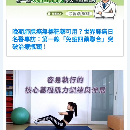
晚期肺腺癌無標靶藥可用？世界肺癌日
名醫專訪：第一線「免疫四藥聯合」突
破治療瓶頸！