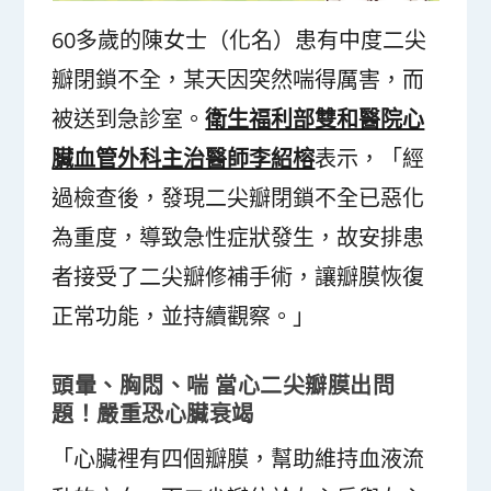
60多歲的陳女士（化名）患有中度二尖
瓣閉鎖不全，某天因突然喘得厲害，而
被送到急診室。
衛生福利部雙和醫院心
臟血管外科主治醫師李紹榕
表示，「經
過檢查後，發現二尖瓣閉鎖不全已惡化
為重度，導致急性症狀發生，故安排患
者接受了二尖瓣修補手術，讓瓣膜恢復
正常功能，並持續觀察。」
頭暈、胸悶、喘
當心二尖瓣膜出問
題！嚴重恐心臟衰竭
「心臟裡有四個瓣膜，幫助維持血液流