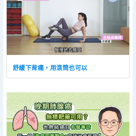
舒緩下背痛，用滾筒也可以