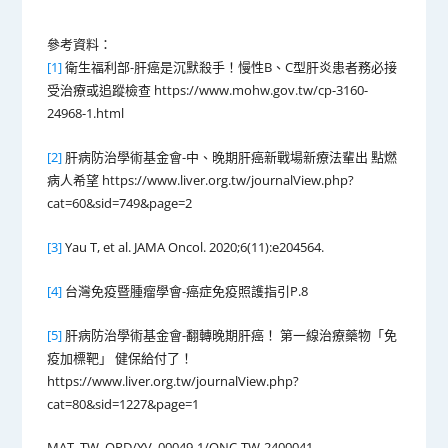
參考資料：
[1]
衛生福利部-肝癌是沉默殺手！慢性B、C型肝炎患者務必接
受治療或追蹤檢查 https://www.mohw.gov.tw/cp-3160-
24968-1.html
[2]
肝病防治學術基金會-中、晚期肝癌新戰場新療法輩出 點燃
病人希望 https://www.liver.org.tw/journalView.php?
cat=60&sid=749&page=2
[3]
Yau T, et al. JAMA Oncol. 2020;6(11):e204564.
[4]
台灣免疫暨腫瘤學會-癌症免疫照護指引P.8
[5]
肝病防治學術基金會-翻轉晚期肝癌！ 第一線治療藥物「免
疫加標靶」 健保給付了！
https://www.liver.org.tw/journalView.php?
cat=80&sid=1227&page=1
MAT_TW_OPD/YV_00049-1/ONC-TW-2400041