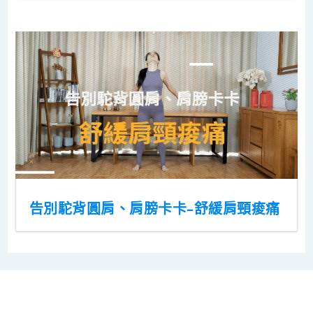
告別駝背圓肩、肩膀卡卡–舒緩肩頸痠痛