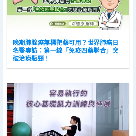
晚期肺腺癌無標靶藥可用？世界肺癌日
名醫專訪：第一線「免疫四藥聯合」突
破治療瓶頸！