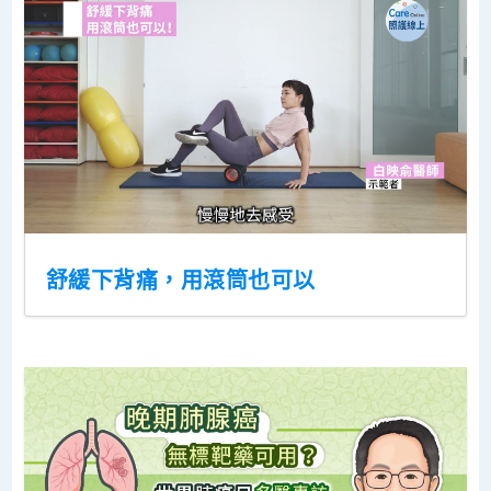
舒緩下背痛，用滾筒也可以