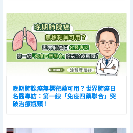
晚期肺腺癌無標靶藥可用？世界肺癌日
名醫專訪：第一線「免疫四藥聯合」突
破治療瓶頸！