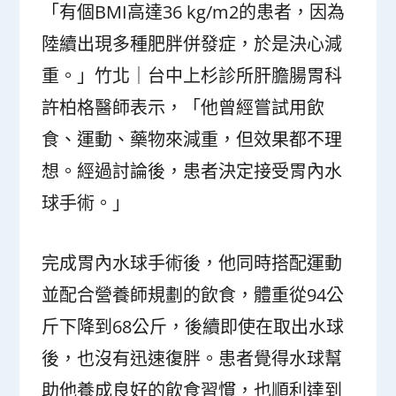
「有個BMI高達36 kg/m
2
的患者，因為
陸續出現多種肥胖併發症，於是決心減
重。」竹北｜台中上杉診所肝膽腸胃科
許柏格醫師表示，「他曾經嘗試用飲
食、運動、藥物來減重，但效果都不理
想。經過討論後，患者決定接受胃內水
球手術。」
完成胃內水球手術後，他同時搭配運動
並配合營養師規劃的飲食，體重從94公
斤下降到68公斤，後續即使在取出水球
後，也沒有迅速復胖。患者覺得水球幫
助他養成良好的飲食習慣，也順利達到