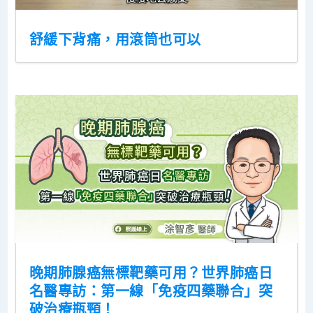
舒緩下背痛，用滾筒也可以
晚期肺腺癌無標靶藥可用？世界肺癌日
名醫專訪：第一線「免疫四藥聯合」突
破治療瓶頸！