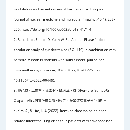
modulation and recent review of the literature. European
journal of nuclear medicine and molecular imaging, 46(1), 238–
250. https://doi.org/10.1007/s00259-018-4171-4
2. Papadatos-Pastos D, Yuan W, Pal A, et al. Phase 1, dose-
escalation study of guadecitabine (SGI-110) in combination with
pembrolizumab in patients with solid tumors. Journal for
immunotherapy of cancer, 10(6), 2022;10:e004495. doi:
10.1136/jitc-2022-004495
3. 鄭詩穎、王爾瑩、孫國倫、陳必立，疑似Pembrolizumab及
Olaparib引起間質性肺炎案例報告，藥學雜誌電子報146期。
4. Kim, S., & Lim, J. U. (2022). Immune checkpoint inhibitor-
related interstitial lung disease in patients with advanced non-