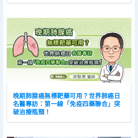
晚期肺腺癌無標靶藥可用？世界肺癌日
名醫專訪：第一線「免疫四藥聯合」突
破治療瓶頸！