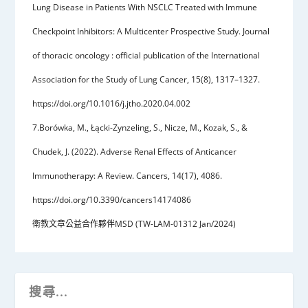
Lung Disease in Patients With NSCLC Treated with Immune
Checkpoint Inhibitors: A Multicenter Prospective Study. Journal
of thoracic oncology : official publication of the International
Association for the Study of Lung Cancer, 15(8), 1317–1327.
https://doi.org/10.1016/j.jtho.2020.04.002
7.Borówka, M., Łącki-Zynzeling, S., Nicze, M., Kozak, S., &
Chudek, J. (2022). Adverse Renal Effects of Anticancer
Immunotherapy: A Review. Cancers, 14(17), 4086.
https://doi.org/10.3390/cancers14174086
衛教文章公益合作夥伴MSD (TW-LAM-01312 Jan/2024)