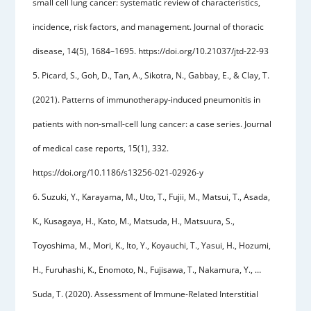
small cell lung cancer: systematic review of characteristics,
incidence, risk factors, and management. Journal of thoracic
disease, 14(5), 1684–1695. https://doi.org/10.21037/jtd-22-93
5. Picard, S., Goh, D., Tan, A., Sikotra, N., Gabbay, E., & Clay, T.
(2021). Patterns of immunotherapy-induced pneumonitis in
patients with non-small-cell lung cancer: a case series. Journal
of medical case reports, 15(1), 332.
https://doi.org/10.1186/s13256-021-02926-y
6. Suzuki, Y., Karayama, M., Uto, T., Fujii, M., Matsui, T., Asada,
K., Kusagaya, H., Kato, M., Matsuda, H., Matsuura, S.,
Toyoshima, M., Mori, K., Ito, Y., Koyauchi, T., Yasui, H., Hozumi,
H., Furuhashi, K., Enomoto, N., Fujisawa, T., Nakamura, Y., …
Suda, T. (2020). Assessment of Immune-Related Interstitial