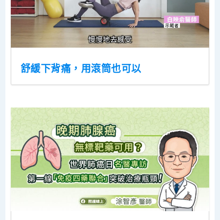
舒緩下背痛，用滾筒也可以