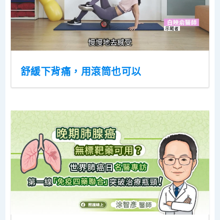
舒緩下背痛，用滾筒也可以