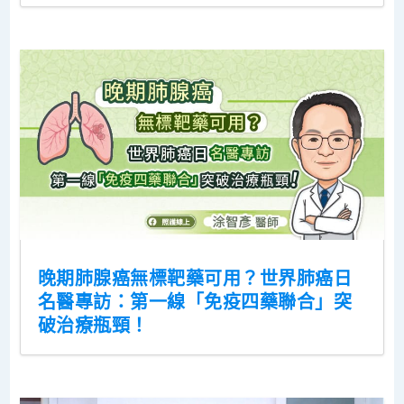
晚期肺腺癌無標靶藥可用？世界肺癌日
名醫專訪：第一線「免疫四藥聯合」突
破治療瓶頸！