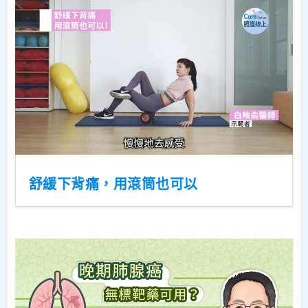
舒緩下背痛，用滾筒也可以