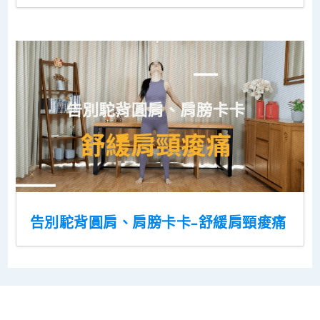
告別駝背圓肩、肩膀卡卡–舒緩肩頸痠痛