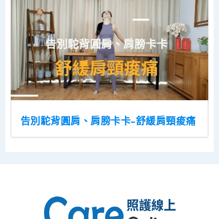
告別駝背圓肩、肩膀卡卡–舒緩肩頸痠痛