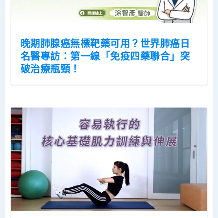
晚期肺腺癌無標靶藥可用？世界肺癌日
名醫專訪：第一線「免疫四藥聯合」突
破治療瓶頸！