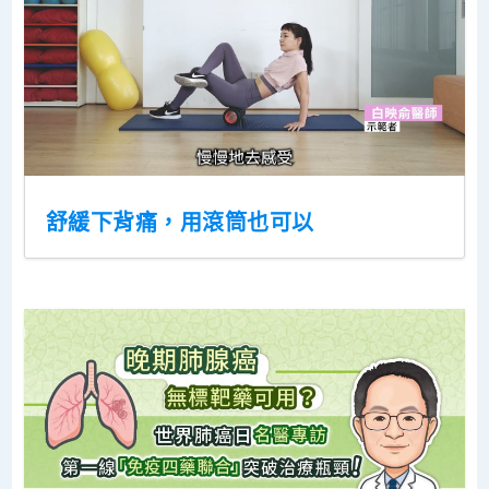
舒緩下背痛，用滾筒也可以