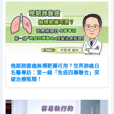
晚期肺腺癌無標靶藥可用？世界肺癌日
名醫專訪：第一線「免疫四藥聯合」突
破治療瓶頸！