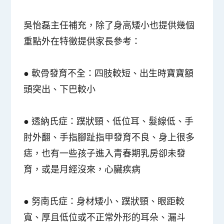
吳怡磊主任補充，除了身高矮小也提供幾個
重點外在特徵提供家長參考：
● 軟骨發育不全：四肢較短、出生時寶寶額
頭突出、下巴較小
● 透納氏症：蹼狀頸、低位耳、髮線低、手
肘外翻、手指腳趾指甲發育不良、身上很多
痣，也有一些孩子進入青春期乳房卻未發
育，或是月經沒來，心臟疾病
● 努南氏症：身材矮小、蹼狀頸、眼距較
寬、厚且低位或不正常外形的耳朵、漏斗