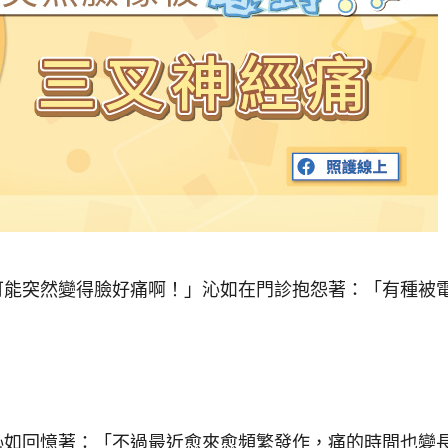
可能突然變得臉好痛啊！」沁如在門診抱怨著：「有種被
沁如回憶著：「不過最近愈來愈頻繁發作，痛的時間也變