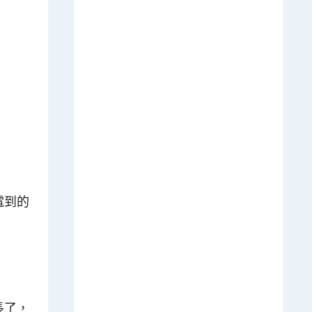
電到的
長了，