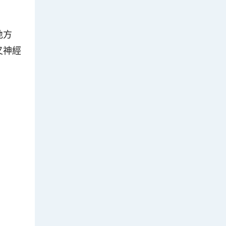
地方
叉神經