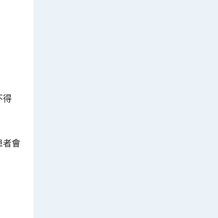
不得
患者會