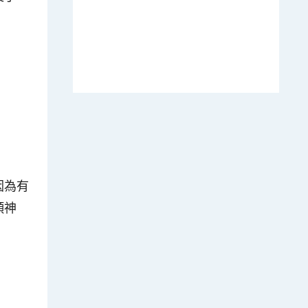
因為有
頷神