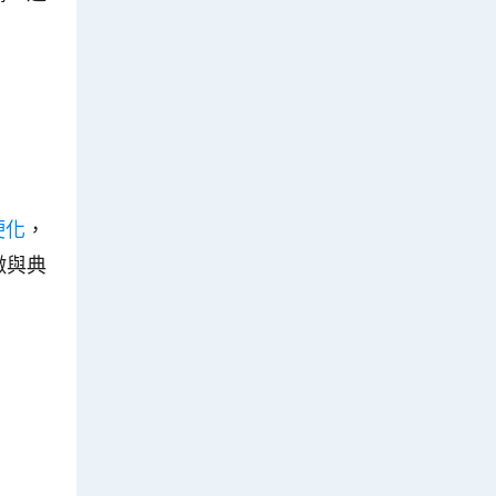
硬化
，
徵與典