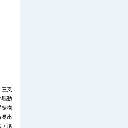
。三叉
小腦動
是結構
容易出
痛，還