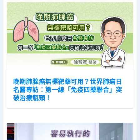
晚期肺腺癌無標靶藥可用？世界肺癌日
名醫專訪：第一線「免疫四藥聯合」突
破治療瓶頸！