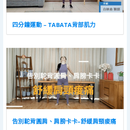
四分鐘運動 – TABATA背部肌力
告別駝背圓肩、肩膀卡卡–舒緩肩頸痠痛